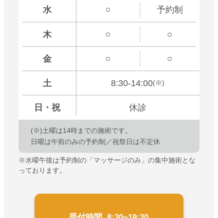
○
水
予約制
○
○
木
○
○
金
土
8:30-14:00
(※)
日
・祝
休診
(※)土曜は
14時までの施術です。
日曜は午前のみの予約制／祝祭日は不定休
※水曜午後は予約制の「マッサージのみ」の集中施術とな
っております。
受付時間 8:30~19:30